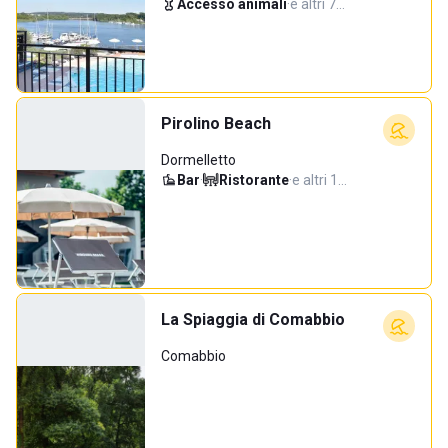
Accesso animali
·
e altri 7…
Pirolino Beach
Dormelletto
Bar
·
Ristorante
·
e altri 1…
La Spiaggia di Comabbio
Comabbio