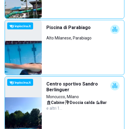
Piscina di Parabiago
Alto Milanese, Parabiago
Centro sportivo Sandro
Berlinguer
Moncucco, Milano
Cabine
·
Doccia calda
·
Bar
·
e altri 1…