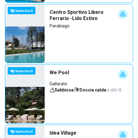
Centro Sportivo Libero
Ferrario -Lido Estivo
Parabiago
We Pool
Gallarate
Sabbiosa
·
Doccia calda
·
e altri 8…
Idea Village