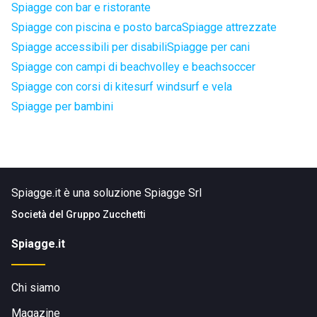
Spiagge con bar e ristorante
Spiagge con piscina e posto barca
Spiagge attrezzate
Spiagge accessibili per disabili
Spiagge per cani
Spiagge con campi di beachvolley e beachsoccer
Spiagge con corsi di kitesurf windsurf e vela
Spiagge per bambini
Spiagge.it è una soluzione Spiagge Srl
Società del
Gruppo Zucchetti
Spiagge.it
Chi siamo
Magazine