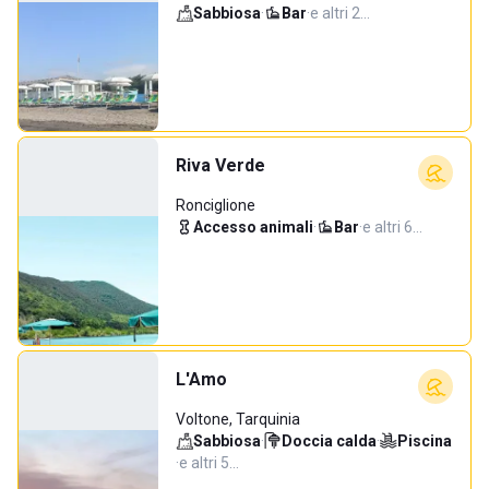
Sabbiosa
·
Bar
·
e altri 2…
Riva Verde
Ronciglione
Accesso animali
·
Bar
·
e altri 6…
L'Amo
Voltone, Tarquinia
Sabbiosa
·
Doccia calda
·
Piscina
·
e altri 5…