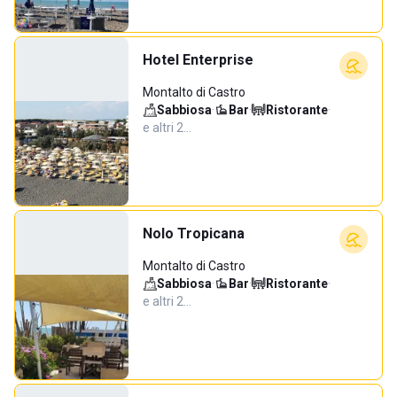
Hotel Enterprise
Montalto di Castro
Sabbiosa
·
Bar
·
Ristorante
·
e altri 2…
Nolo Tropicana
Montalto di Castro
Sabbiosa
·
Bar
·
Ristorante
·
e altri 2…