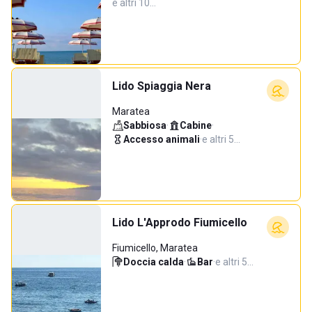
e altri 10…
Lido Spiaggia Nera
Maratea
Sabbiosa
·
Cabine
·
Accesso animali
·
e altri 5…
Lido L'Approdo Fiumicello
Fiumicello, Maratea
Doccia calda
·
Bar
·
e altri 5…