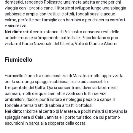
domestici, rendendo Policastro una meta adatta anche per chi
viaggia con il proprio cane. Il litorale si sviluppa lungo una spiaggia
sabbiosa e ampia, con tratti di ciottoli, fondali bassi e acque
calme, perfette per famiglie con bambini o per chi cerca comfort
e sicurezza.
Nei dintorni:
il centro storico di Policastro conserva resti delle
antiche mura e un’imponente cattedrale. Poco lontano si può
visitare il Parco Nazionale del Cilento, Vallo di Diano e Alburni.
Fiumicello
Fiumicello è una frazione costiera di Maratea molto apprezzata
per la sua lunga spiaggia sabbiosa, tra le più accessibili e
frequentate del Golfo. Qui si concentrano diversi stabilimenti
balneari, molti dei quali ben attrezzati con tutti i servizi:
ombrelloni, docce, punti ristoro e noleggio pedalò o canoe. Il
fondale alterna tratti di sabbia a tratti ciottolosi.
Nei dintorni:
oltre al centro di Maratea, a pochi minuti si trovano la
spiaggia nera di Cala Jannita e il porto turistico, da cui partono
escursioni in barca alla scoperta della costa.