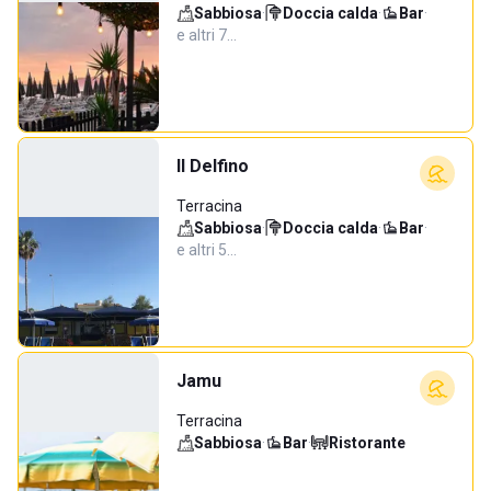
Sabbiosa
·
Doccia calda
·
Bar
·
e altri 7…
Il Delfino
Terracina
Sabbiosa
·
Doccia calda
·
Bar
·
e altri 5…
Jamu
Terracina
Sabbiosa
·
Bar
·
Ristorante