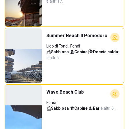
e altri 17…
Summer Beach Il Pomodoro
Lido di Fondi, Fondi
Sabbiosa
·
Cabine
·
Doccia calda
·
e altri 9…
Wave Beach Club
Fondi
Sabbiosa
·
Cabine
·
Bar
·
e altri 6…