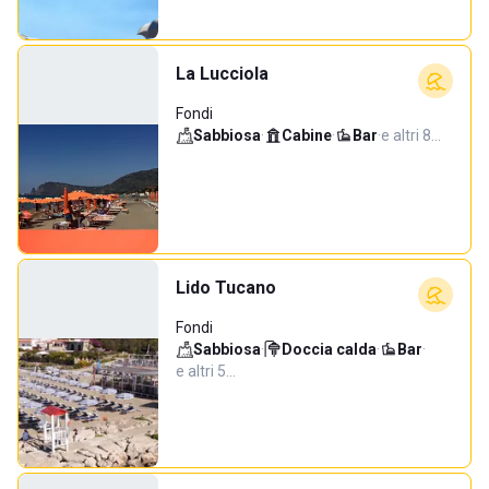
La Lucciola
Fondi
Sabbiosa
·
Cabine
·
Bar
·
e altri 8…
Lido Tucano
Fondi
Sabbiosa
·
Doccia calda
·
Bar
·
e altri 5…