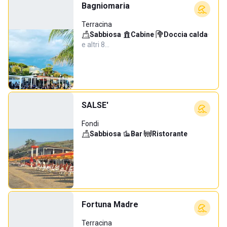
Bagniomaria
Terracina
Sabbiosa
·
Cabine
·
Doccia calda
·
e altri 8…
SALSE'
Fondi
Sabbiosa
·
Bar
·
Ristorante
Fortuna Madre
Terracina