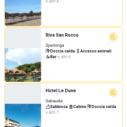
e altri 4…
Riva San Rocco
Sperlonga
Doccia calda
·
Accesso animali
·
Bar
·
e altri 6…
Hotel Le Dune
Sabaudia
Sabbiosa
·
Cabine
·
Doccia calda
·
e altri 7…