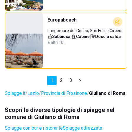
Europabeach
Lungomare del Circeo, San Felice Circeo
Sabbiosa
·
Cabine
·
Doccia calda
·
e altri 10…
1
2
3
>
Spiagge.it
Lazio
Provincia di Frosinone
Giuliano di Roma
Scopri le diverse tipologie di spiagge nel
comune di Giuliano di Roma
Spiagge con bar e ristorante
Spiagge attrezzate