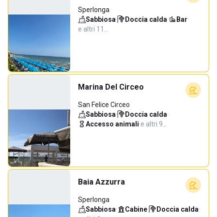
Sperlonga
Sabbiosa
·
Doccia calda
·
Bar
·
e altri 11…
Marina Del Circeo
San Felice Circeo
Sabbiosa
·
Doccia calda
·
Accesso animali
·
e altri 9…
Baia Azzurra
Sperlonga
Sabbiosa
·
Cabine
·
Doccia calda
·