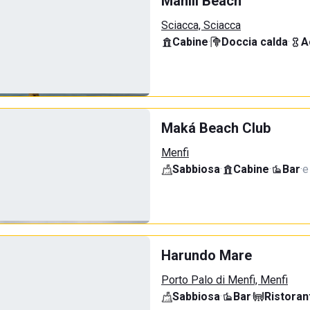
Mahili Beach
Sciacca, Sciacca
Cabine
·
Doccia calda
·
A
Maká Beach Club
Menfi
Sabbiosa
·
Cabine
·
Bar
·
e
Harundo Mare
Porto Palo di Menfi, Menfi
Sabbiosa
·
Bar
·
Ristoran