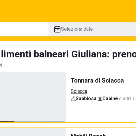
Seleziona date
limenti balneari Giuliana: preno
ti
Tonnara di Sciacca
Sciacca
Sabbiosa
·
Cabine
·
e altri 1