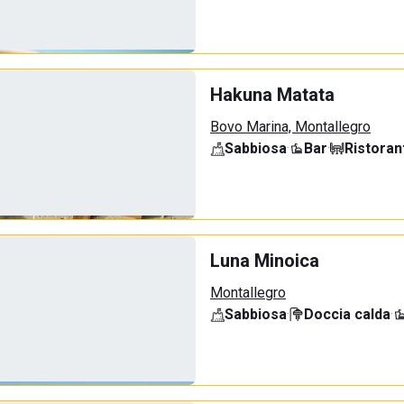
Hakuna Matata
Bovo Marina, Montallegro
Sabbiosa
·
Bar
·
Ristoran
Luna Minoica
Montallegro
Sabbiosa
·
Doccia calda
·