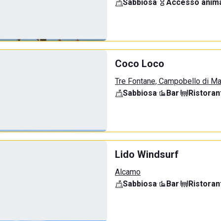
Sabbiosa
·
Accesso anima
Coco Loco
Tre Fontane, Campobello di M
Sabbiosa
·
Bar
·
Ristoran
Lido Windsurf
Alcamo
Sabbiosa
·
Bar
·
Ristoran