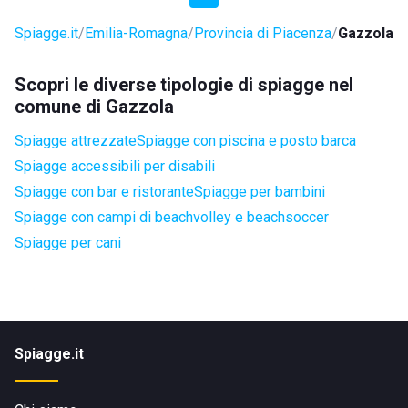
Spiagge.it
Emilia-Romagna
Provincia di Piacenza
Gazzola
Scopri le diverse tipologie di spiagge nel
comune di Gazzola
Spiagge attrezzate
Spiagge con piscina e posto barca
Spiagge accessibili per disabili
Spiagge con bar e ristorante
Spiagge per bambini
Spiagge con campi di beachvolley e beachsoccer
Spiagge per cani
Spiagge.it