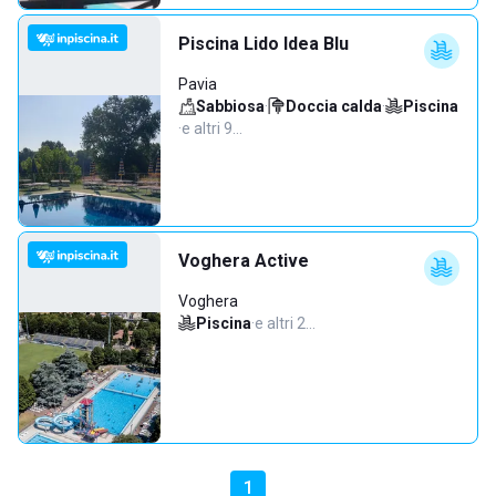
Piscina Lido Idea Blu
Pavia
Sabbiosa
·
Doccia calda
·
Piscina
·
e altri 9…
Voghera Active
Voghera
Piscina
·
e altri 2…
1