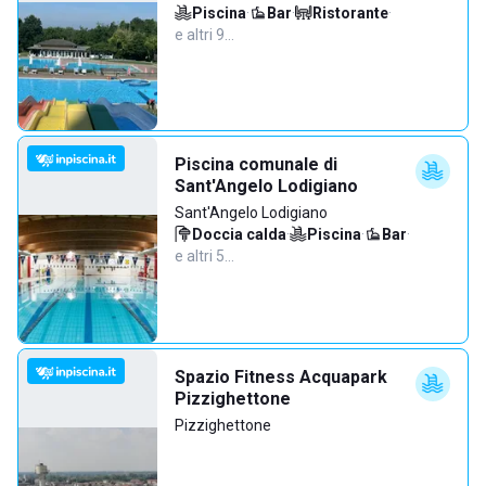
Piscina
·
Bar
·
Ristorante
·
e altri 9…
Piscina comunale di
Sant'Angelo Lodigiano
Sant'Angelo Lodigiano
Doccia calda
·
Piscina
·
Bar
·
e altri 5…
Spazio Fitness Acquapark
Pizzighettone
Pizzighettone