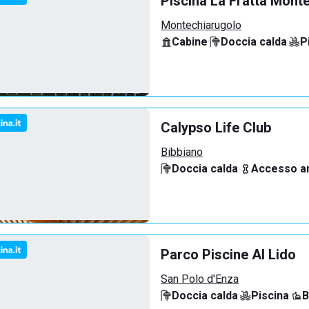
Piscina La Fratta Mont
Montechiarugolo
Cabine
·
Doccia calda
·
P
Calypso Life Club
Bibbiano
Doccia calda
·
Accesso an
Parco Piscine Al Lido
San Polo d'Enza
Doccia calda
·
Piscina
·
B