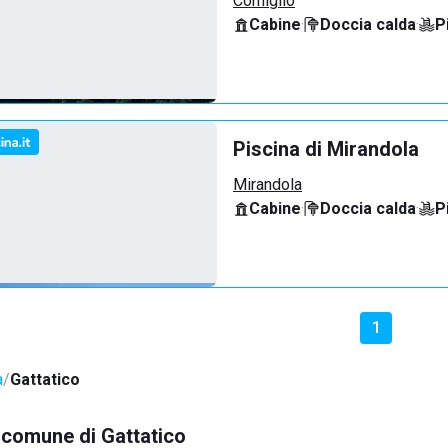
Corniglio
Cabine
·
Doccia calda
·
P
Piscina di Mirandola
Mirandola
Cabine
·
Doccia calda
·
P
1
a
Gattatico
l comune di Gattatico