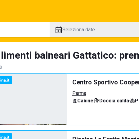
Seleziona date
limenti balneari Gattatico: pren
ti
Centro Sportivo Coope
Parma
Cabine
·
Doccia calda
·
P