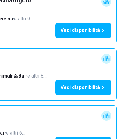
echiarugolo
iscina
·
e altri 9…
Vedi disponibilità
imali
·
Bar
·
e altri 8…
Vedi disponibilità
ar
·
e altri 6…