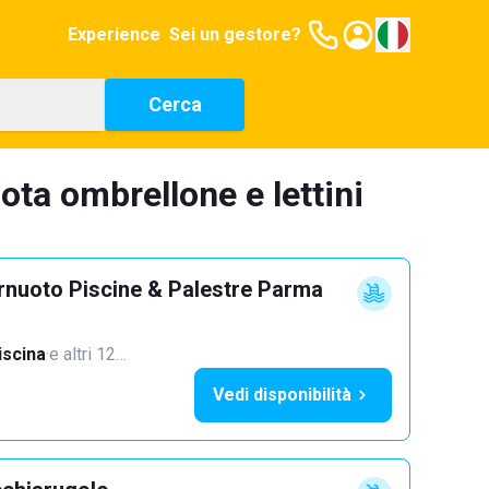
Experience
Sei un gestore?
Cerca
ota ombrellone e lettini
rnuoto Piscine & Palestre Parma
iscina
·
e altri 12…
Vedi disponibilità