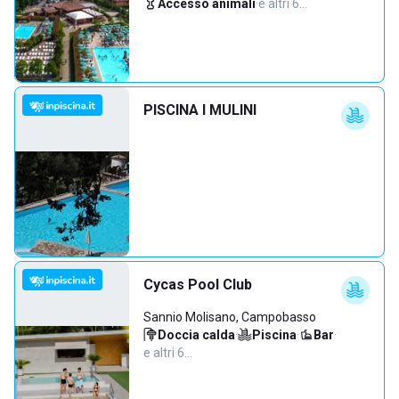
Accesso animali
·
e altri 6…
PISCINA I MULINI
Cycas Pool Club
Sannio Molisano, Campobasso
Doccia calda
·
Piscina
·
Bar
·
e altri 6…