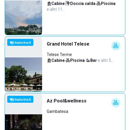
Cabine
·
Doccia calda
·
Piscina
·
e altri 11…
Grand Hotel Telese
Telese Terme
Cabine
·
Piscina
·
Bar
·
e altri 5…
Az Pool&wellness
Gambatesa