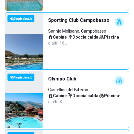
Sporting Club Campobasso
Sannio Molisano, Campobasso
Cabine
·
Doccia calda
·
Piscina
·
e altri 16…
Olympo Club
Castellino del Biferno
Cabine
·
Doccia calda
·
Piscina
·
e altri 8…