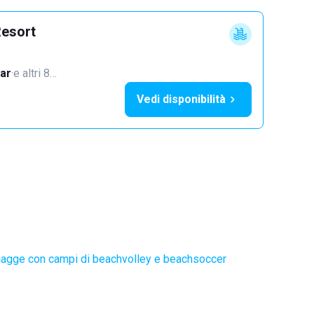
Resort
ar
·
e altri 8…
Vedi disponibilità
iagge con campi di beachvolley e beachsoccer