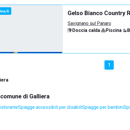
Gelso Bianco Country 
Savignano sul Panaro
Doccia calda
·
Piscina
·
B
1
iera
l comune di Galliera
istorante
Spiagge accessibili per disabili
Spiagge per bambini
Sp