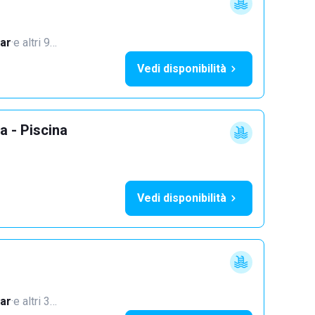
ar
·
e altri 9…
Vedi disponibilità
a - Piscina
Vedi disponibilità
ar
·
e altri 3…