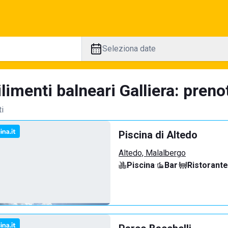
Seleziona date
limenti balneari Galliera: preno
ti
Piscina di Altedo
Altedo, Malalbergo
Piscina
·
Bar
·
Ristorante