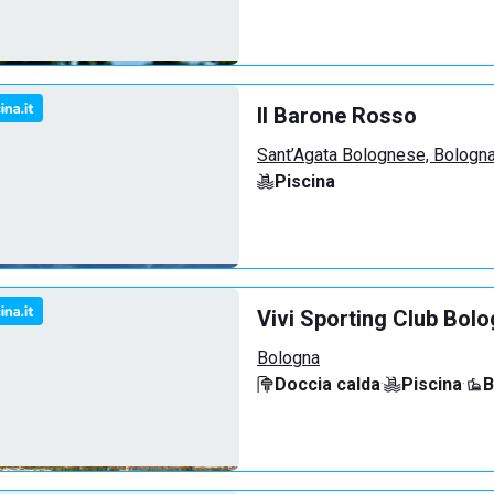
Il Barone Rosso
Sant’Agata Bolognese, Bologn
Piscina
Vivi Sporting Club Bol
Bologna
Doccia calda
·
Piscina
·
B