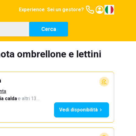
Experience
Sei un gestore?
Cerca
ota ombrellone e lettini
a
nta
a calda
·
e altri 13…
Vedi disponibilità