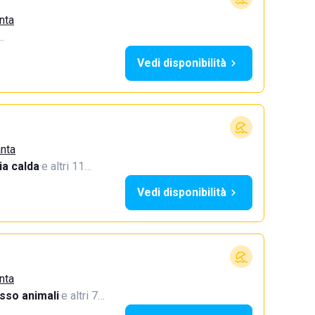
nta
…
Vedi disponibilità
anta
a calda
·
e altri 11…
Vedi disponibilità
nta
sso animali
·
e altri 7…