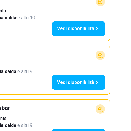
nta
a calda
·
e altri 10…
Vedi disponibilità
a calda
·
e altri 9…
Vedi disponibilità
ubar
anta
a calda
·
e altri 9…