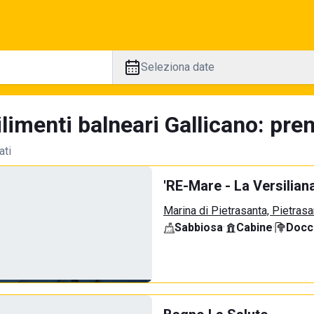
Seleziona date
limenti balneari Gallicano: pren
ati
'RE-Mare - La Versilian
Marina di Pietrasanta, Pietrasa
Sabbiosa
·
Cabine
·
Docci