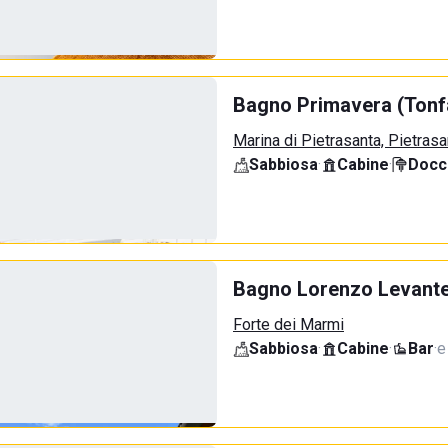
Bagno Primavera (Tonf
Marina di Pietrasanta, Pietrasa
Sabbiosa
·
Cabine
·
Docci
Bagno Lorenzo Levant
Forte dei Marmi
Sabbiosa
·
Cabine
·
Bar
·
e