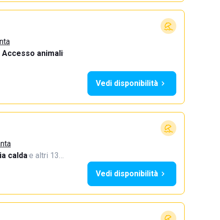
nta
Accesso animali
·
Vedi disponibilità
anta
a calda
·
e altri 13…
Vedi disponibilità