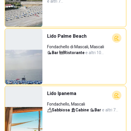
e altri 7…
Lido Palme Beach
Fondachello di Mascali, Mascali
Bar
·
Ristorante
·
e altri 10…
Lido Ipanema
Fondachello, Mascali
Sabbiosa
·
Cabine
·
Bar
·
e altri 7…