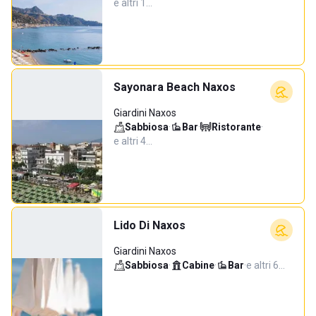
e altri 1…
Sayonara Beach Naxos
Giardini Naxos
Sabbiosa
·
Bar
·
Ristorante
·
e altri 4…
Lido Di Naxos
Giardini Naxos
Sabbiosa
·
Cabine
·
Bar
·
e altri 6…