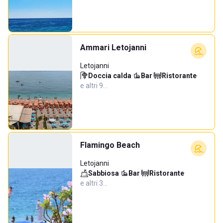
Ammari Letojanni
Letojanni
Doccia calda
·
Bar
·
Ristorante
·
e altri 9…
Flamingo Beach
Letojanni
Sabbiosa
·
Bar
·
Ristorante
·
e altri 3…