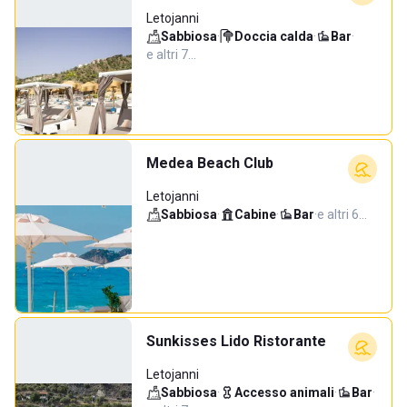
Letojanni
Sabbiosa
·
Doccia calda
·
Bar
·
e altri 7…
Medea Beach Club
Letojanni
Sabbiosa
·
Cabine
·
Bar
·
e altri 6…
Sunkisses Lido Ristorante
Letojanni
Sabbiosa
·
Accesso animali
·
Bar
·