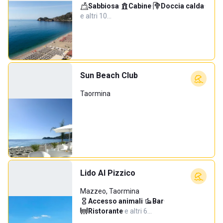
Sabbiosa
·
Cabine
·
Doccia calda
·
e altri 10…
Sun Beach Club
Taormina
Lido Al Pizzico
Mazzeo, Taormina
Accesso animali
·
Bar
·
Ristorante
·
e altri 6…