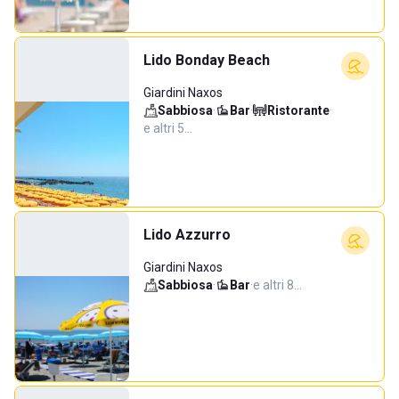
Lido Bonday Beach
Giardini Naxos
Sabbiosa
·
Bar
·
Ristorante
·
e altri 5…
Lido Azzurro
Giardini Naxos
Sabbiosa
·
Bar
·
e altri 8…