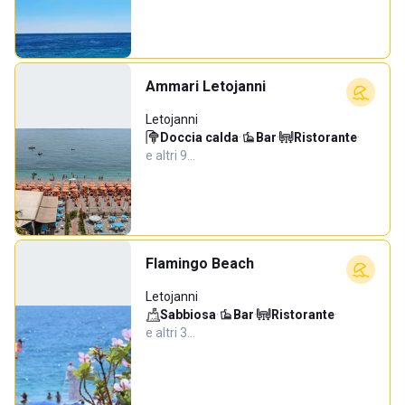
Ammari Letojanni
Letojanni
Doccia calda
·
Bar
·
Ristorante
·
e altri 9…
Flamingo Beach
Letojanni
Sabbiosa
·
Bar
·
Ristorante
·
e altri 3…