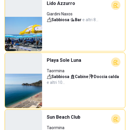
Lido Azzurro
Giardini Naxos
Sabbiosa
·
Bar
·
e altri 8…
Playa Sole Luna
Taormina
Sabbiosa
·
Cabine
·
Doccia calda
·
e altri 10…
Sun Beach Club
Taormina