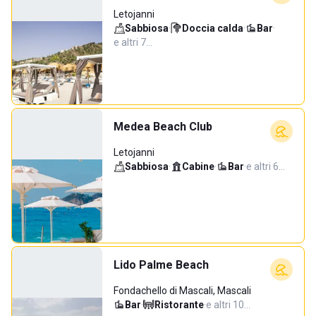
Letojanni
Sabbiosa
·
Doccia calda
·
Bar
·
e altri 7…
Medea Beach Club
Letojanni
Sabbiosa
·
Cabine
·
Bar
·
e altri 6…
Lido Palme Beach
Fondachello di Mascali, Mascali
Bar
·
Ristorante
·
e altri 10…