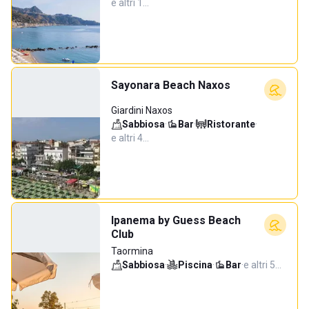
e altri 1…
Sayonara Beach Naxos
Giardini Naxos
Sabbiosa
·
Bar
·
Ristorante
·
e altri 4…
Ipanema by Guess Beach
Club
Taormina
Sabbiosa
·
Piscina
·
Bar
·
e altri 5…