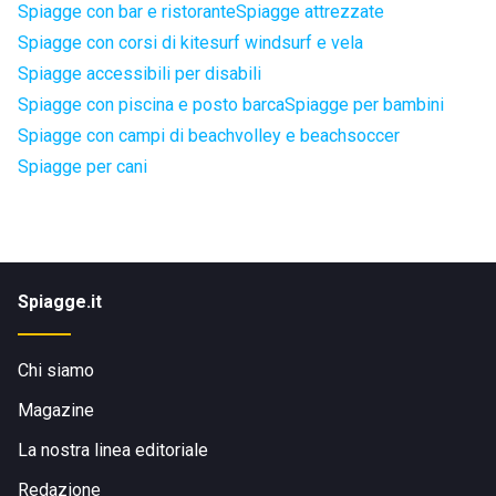
Spiagge con bar e ristorante
Spiagge attrezzate
Spiagge con corsi di kitesurf windsurf e vela
Spiagge accessibili per disabili
Spiagge con piscina e posto barca
Spiagge per bambini
Spiagge con campi di beachvolley e beachsoccer
Spiagge per cani
Spiagge.it
Chi siamo
Magazine
La nostra linea editoriale
Redazione