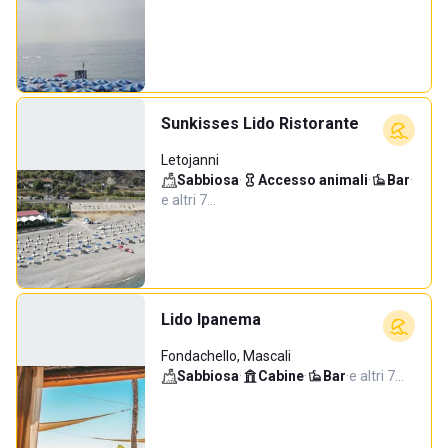
Sunkisses Lido Ristorante
Letojanni
Sabbiosa
·
Accesso animali
·
Bar
·
e altri 7…
Lido Ipanema
Fondachello, Mascali
Sabbiosa
·
Cabine
·
Bar
·
e altri 7…