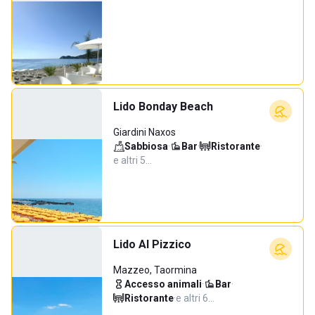
Lido Bonday Beach
Giardini Naxos
Sabbiosa
·
Bar
·
Ristorante
·
e altri 5…
Lido Al Pizzico
Mazzeo, Taormina
Accesso animali
·
Bar
·
Ristorante
·
e altri 6…