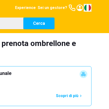
Experience
Sei un gestore?
Cerca
: prenota ombrellone e
unale
Scopri di più