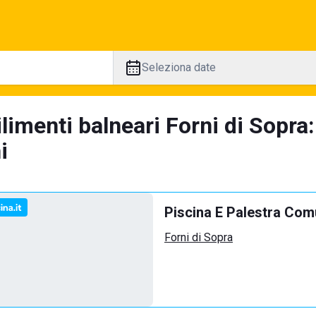
Seleziona date
limenti balneari Forni di Sopra
i
Piscina E Palestra Com
Forni di Sopra