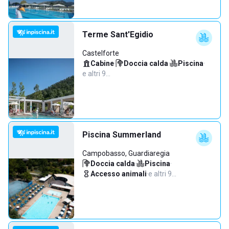
Terme Sant'Egidio
Castelforte
Cabine
·
Doccia calda
·
Piscina
·
e altri 9…
Piscina Summerland
Campobasso, Guardiaregia
Doccia calda
·
Piscina
·
Accesso animali
·
e altri 9…