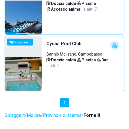
Doccia calda
·
Piscina
·
Accesso animali
·
e altri 7…
Cycas Pool Club
Sannio Molisano, Campobasso
Doccia calda
·
Piscina
·
Bar
·
e altri 6…
1
Spiagge.it
Molise
Provincia di Isernia
Fornelli