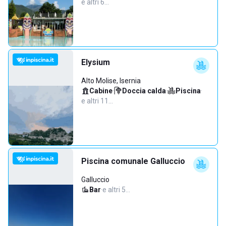
e altri 6…
Elysium
Alto Molise, Isernia
Cabine
·
Doccia calda
·
Piscina
·
e altri 11…
Piscina comunale Galluccio
Galluccio
Bar
·
e altri 5…