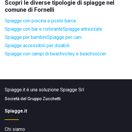
Scopri le diverse tipologie di spiagge nel
comune di Fornelli
Spiagge con piscina e posto barca
Spiagge con bar e ristorante
Spiagge attrezzate
Spiagge per bambini
Spiagge per cani
Spiagge accessibili per disabili
Spiagge con campi di beachvolley e beachsoccer
Spiagge.it è una soluzione Spiagge Srl
Società del
Gruppo Zucchetti
Spiagge.it
Chi siamo