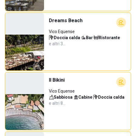
Dreams Beach
Vico Equense
Doccia calda
·
Bar
·
Ristorante
·
e altri 3…
Il Bikini
Vico Equense
Sabbiosa
·
Cabine
·
Doccia calda
·
e altri 8…