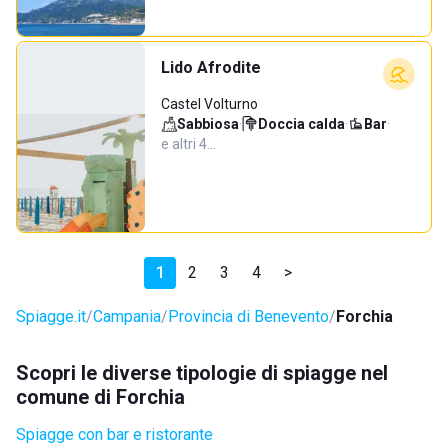
Lido Afrodite
Castel Volturno
Sabbiosa
·
Doccia calda
·
Bar
·
e altri 4…
1
2
3
4
>
Spiagge.it
Campania
Provincia di Benevento
Forchia
Scopri le diverse tipologie di spiagge nel
comune di Forchia
Spiagge con bar e ristorante