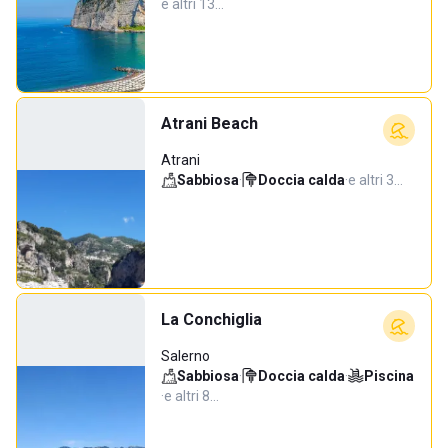
e altri 13…
Atrani Beach
Atrani
Sabbiosa
·
Doccia calda
·
e altri 3…
La Conchiglia
Salerno
Sabbiosa
·
Doccia calda
·
Piscina
·
e altri 8…