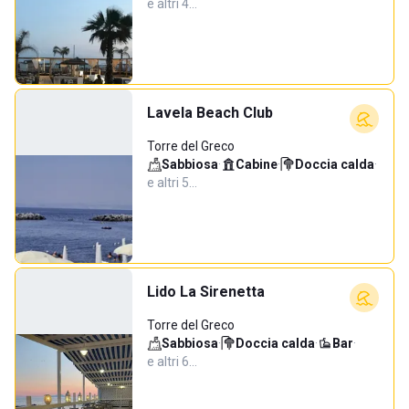
e altri 4…
Lavela Beach Club
Torre del Greco
Sabbiosa
·
Cabine
·
Doccia calda
·
e altri 5…
Lido La Sirenetta
Torre del Greco
Sabbiosa
·
Doccia calda
·
Bar
·
e altri 6…