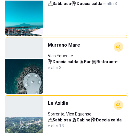
Sabbiosa
·
Doccia calda
·
e altri 3…
Murrano Mare
Vico Equense
Doccia calda
·
Bar
·
Ristorante
·
e altri 3…
Le Axidie
Sorrento, Vico Equense
Sabbiosa
·
Cabine
·
Doccia calda
·
e altri 13…