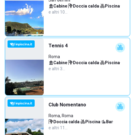
San Gemini
Cabine
·
Doccia calda
·
Piscina
·
e altri 10…
Tennis 4
Roma
Cabine
·
Doccia calda
·
Piscina
·
e altri 3…
Club Nomentano
Roma, Roma
Doccia calda
·
Piscina
·
Bar
·
e altri 11…