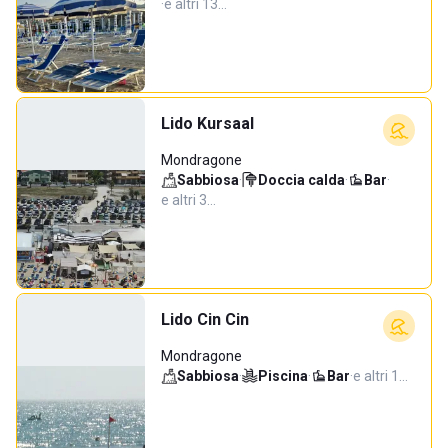
·
e altri 13…
Lido Kursaal
Mondragone
Sabbiosa
·
Doccia calda
·
Bar
·
e altri 3…
Lido Cin Cin
Mondragone
Sabbiosa
·
Piscina
·
Bar
·
e altri 1…