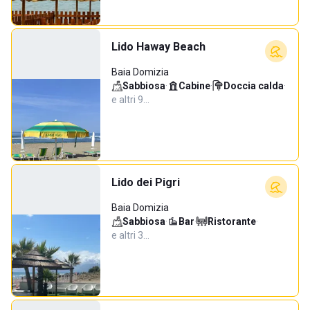
Lido Haway Beach
Baia Domizia
Sabbiosa
·
Cabine
·
Doccia calda
·
e altri 9…
Lido dei Pigri
Baia Domizia
Sabbiosa
·
Bar
·
Ristorante
·
e altri 3…