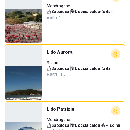
Mondragone
Sabbiosa
·
Doccia calda
·
Bar
·
e altri 7…
Lido Aurora
Scauri
Sabbiosa
·
Doccia calda
·
Bar
·
e altri 11…
Lido Patrizia
Mondragone
Sabbiosa
·
Doccia calda
·
Piscina