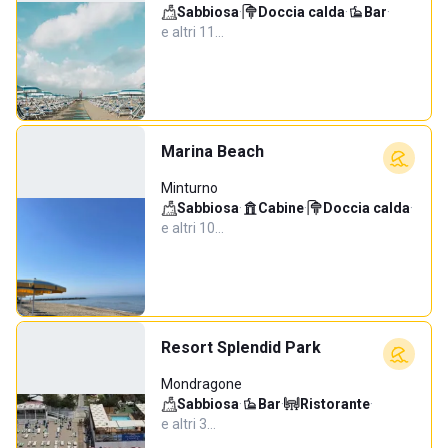
Sabbiosa
·
Doccia calda
·
Bar
·
e altri 11…
Marina Beach
Minturno
Sabbiosa
·
Cabine
·
Doccia calda
·
e altri 10…
Resort Splendid Park
Mondragone
Sabbiosa
·
Bar
·
Ristorante
·
e altri 3…