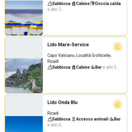
Sabbiosa
·
Cabine
·
Doccia calda
·
e altri 7…
Lido Mare-Service
Capo Vaticano, Località Grotticelle,
Ricadi
Sabbiosa
·
Cabine
·
Bar
·
e altri 5…
Lido Onda Blu
Ricadi
Sabbiosa
·
Accesso animali
·
Bar
·
e altri 5…