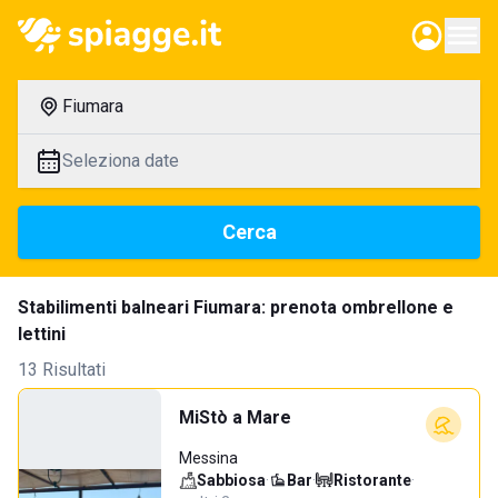
Fiumara
Seleziona date
Cerca
Stabilimenti balneari Fiumara: prenota ombrellone e
lettini
13 Risultati
MiStò a Mare
Messina
Sabbiosa
·
Bar
·
Ristorante
·