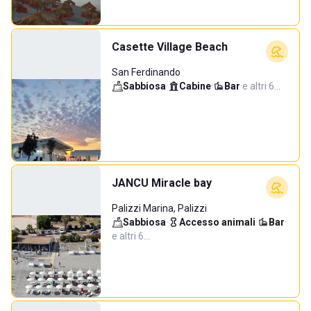
Casette Village Beach
San Ferdinando
Sabbiosa
·
Cabine
·
Bar
·
e altri 6…
JANCU Miracle bay
Palizzi Marina, Palizzi
Sabbiosa
·
Accesso animali
·
Bar
·
e altri 6…