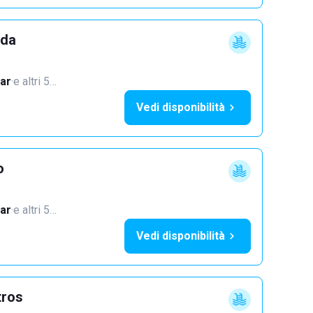
dda
ar
·
e altri 5…
Vedi disponibilità
o
ar
·
e altri 5…
Vedi disponibilità
tros