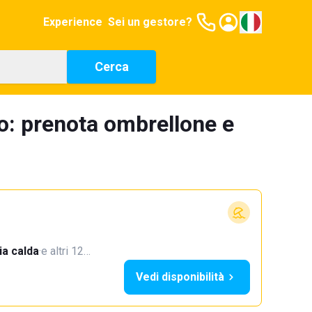
Experience
Sei un gestore?
Cerca
io: prenota ombrellone e
a calda
·
e altri 12…
Vedi disponibilità