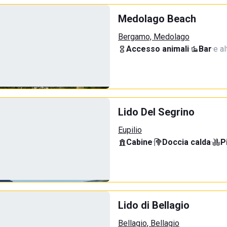
Medolago Beach
Bergamo, Medolago
Accesso animali
·
Bar
·
e al
Lido Del Segrino
Eupilio
Cabine
·
Doccia calda
·
P
Lido di Bellagio
Bellagio, Bellagio