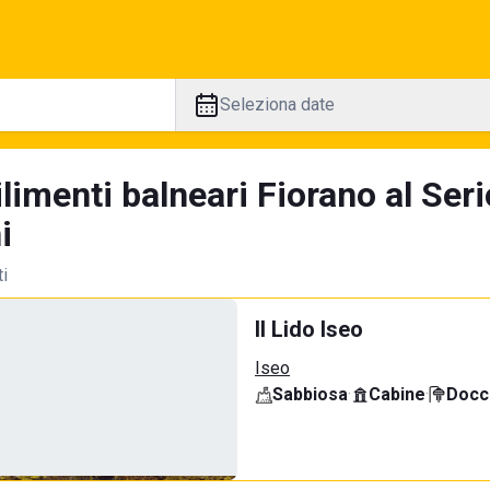
Seleziona date
limenti balneari Fiorano al Ser
i
ti
Il Lido Iseo
Iseo
Sabbiosa
·
Cabine
·
Docci