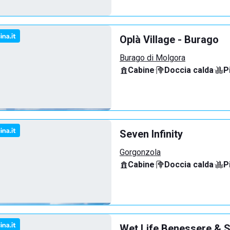
Oplà Village - Burago
Burago di Molgora
Cabine
·
Doccia calda
·
P
Seven Infinity
Gorgonzola
Cabine
·
Doccia calda
·
P
Wet Life Benessere & S