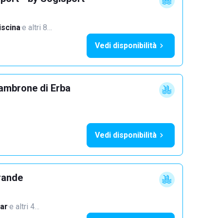
iscina
·
e altri 8…
Vedi disponibilità
ambrone di Erba
Vedi disponibilità
rande
ar
·
e altri 4…