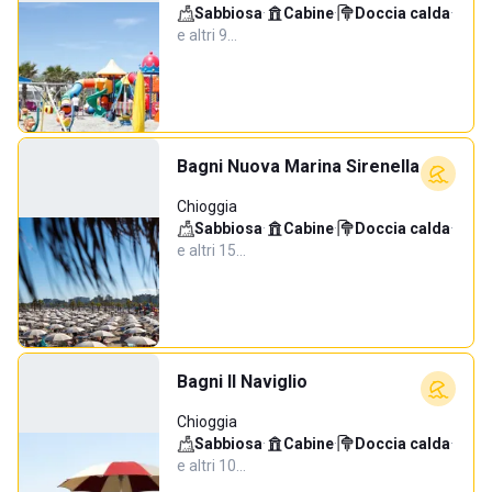
Sabbiosa
·
Cabine
·
Doccia calda
·
e altri 9…
Bagni Nuova Marina Sirenella
Chioggia
Sabbiosa
·
Cabine
·
Doccia calda
·
e altri 15…
Bagni Il Naviglio
Chioggia
Sabbiosa
·
Cabine
·
Doccia calda
·
e altri 10…