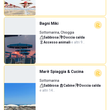
Bagni Miki
Sottomarina, Chioggia
Sabbiosa
·
Doccia calda
·
Accesso animali
·
e altri 9…
Marè Spiaggia & Cucina
Sottomarina
Sabbiosa
·
Cabine
·
Doccia calda
·
e altri 14…