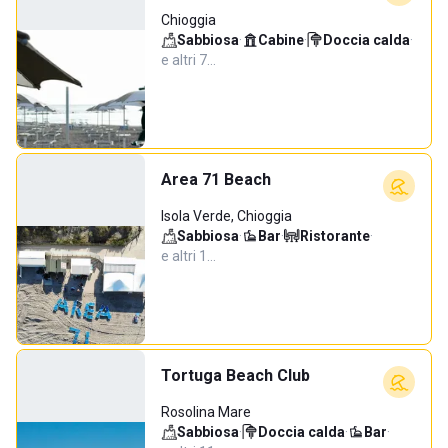
Chioggia
Sabbiosa
·
Cabine
·
Doccia calda
·
e altri 7…
Area 71 Beach
Isola Verde, Chioggia
Sabbiosa
·
Bar
·
Ristorante
·
e altri 1…
Tortuga Beach Club
Rosolina Mare
Sabbiosa
·
Doccia calda
·
Bar
·