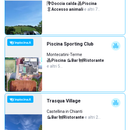
Doccia calda
·
Piscina
·
Accesso animali
·
e altri 7…
Piscina Sporting Club
Montecatini-Terme
Piscina
·
Bar
·
Ristorante
·
e altri 5…
Trasqua Village
Castellina in Chianti
Bar
·
Ristorante
·
e altri 2…