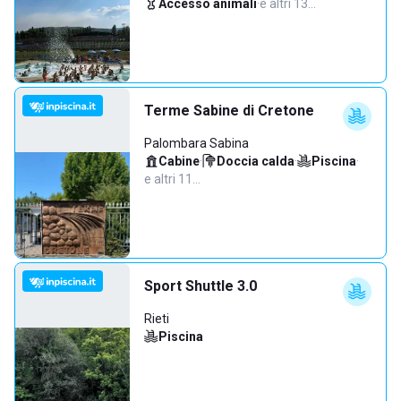
Accesso animali
·
e altri 13…
Terme Sabine di Cretone
Palombara Sabina
Cabine
·
Doccia calda
·
Piscina
·
e altri 11…
Sport Shuttle 3.0
Rieti
Piscina