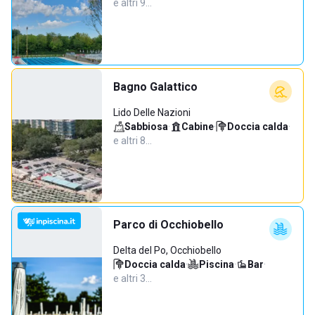
e altri 9…
Bagno Galattico
Lido Delle Nazioni
Sabbiosa
·
Cabine
·
Doccia calda
·
e altri 8…
Parco di Occhiobello
Delta del Po, Occhiobello
Doccia calda
·
Piscina
·
Bar
·
e altri 3…