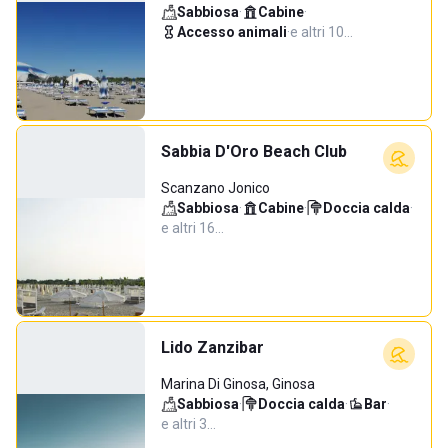
Sabbiosa
·
Cabine
·
Accesso animali
·
e altri 10…
Sabbia D'Oro Beach Club
Scanzano Jonico
Sabbiosa
·
Cabine
·
Doccia calda
·
e altri 16…
Lido Zanzibar
Marina Di Ginosa, Ginosa
Sabbiosa
·
Doccia calda
·
Bar
·
e altri 3…