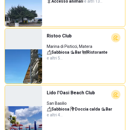
Accesso animali
·
e altri 13…
Ristoo Club
Marina di Pisticci, Matera
Sabbiosa
·
Bar
·
Ristorante
·
e altri 5…
Lido l'Oasi Beach Club
San Basilio
Sabbiosa
·
Doccia calda
·
Bar
·
e altri 4…