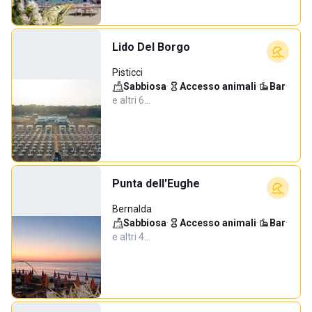
Lido Del Borgo
Pisticci
Sabbiosa
·
Accesso animali
·
Bar
·
e altri 6…
Punta dell'Eughe
Bernalda
Sabbiosa
·
Accesso animali
·
Bar
·
e altri 4…