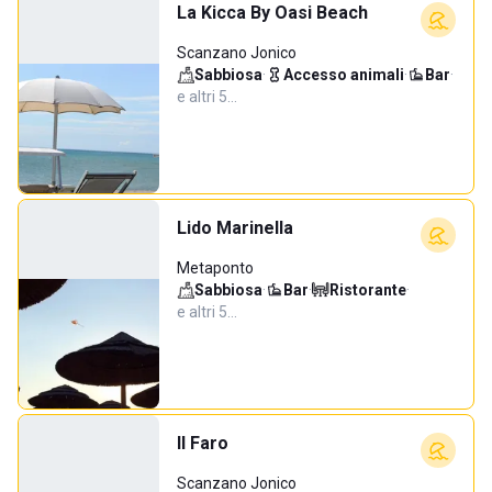
La Kicca By Oasi Beach
Scanzano Jonico
Sabbiosa
·
Accesso animali
·
Bar
·
e altri 5…
Lido Marinella
Metaponto
Sabbiosa
·
Bar
·
Ristorante
·
e altri 5…
Il Faro
Scanzano Jonico