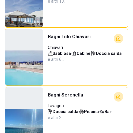
e altri 13…
Bagni Lido Chiavari
Chiavari
Sabbiosa
·
Cabine
·
Doccia calda
·
e altri 6…
Bagni Serenella
Lavagna
Doccia calda
·
Piscina
·
Bar
·
e altri 2…