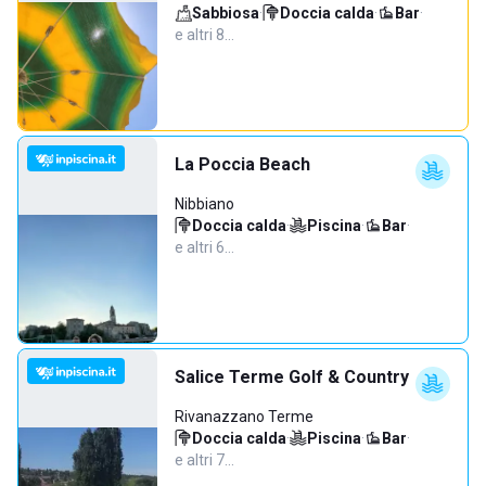
Sabbiosa
·
Doccia calda
·
Bar
·
e altri 8…
La Poccia Beach
Nibbiano
Doccia calda
·
Piscina
·
Bar
·
e altri 6…
Salice Terme Golf & Country
Rivanazzano Terme
Doccia calda
·
Piscina
·
Bar
·
e altri 7…