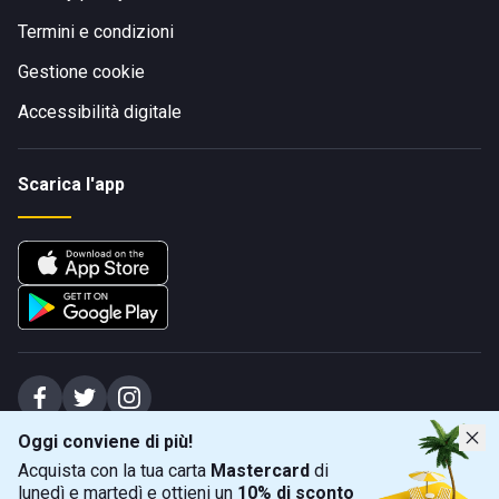
Termini e condizioni
Gestione cookie
Accessibilità digitale
Scarica l'app
Oggi conviene di più!
Spiagge Srl - Sede legale: Via Marecchiese 48, 47923 Rimini (RN), IT -
Acquista con la tua carta
Mastercard
di
capitale sociale Euro 31245,57 - Iscritta al registro delle imprese di Rimini
lunedì e martedì e ottieni un
10% di sconto
Sede operativa: Via Flaminia 180, 47924 Rimini (RN), IT
-
+39 0541 772375
-