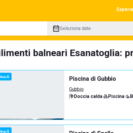
Experi
Seleziona date
limenti balneari Esanatoglia: p
Piscina di Gubbio
Gubbio
Doccia calda
·
Piscina
·
B