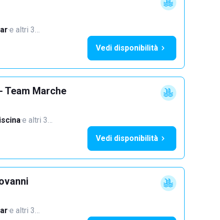
ar
·
e altri 3…
Vedi disponibilità
 - Team Marche
iscina
·
e altri 3…
Vedi disponibilità
iovanni
ar
·
e altri 3…