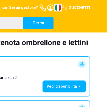
ence
Sei un gestore?
Cerca
renota ombrellone e lettini
ar
·
e altri 3…
Vedi disponibilità