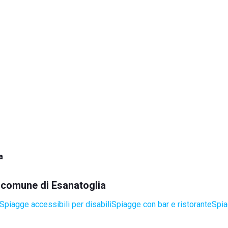
a
l comune di Esanatoglia
Spiagge accessibili per disabili
Spiagge con bar e ristorante
Spia