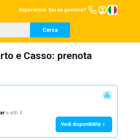
Experience
Sei un gestore?
Cerca
rto e Casso: prenota
ar
·
e altri 4…
Vedi disponibilità