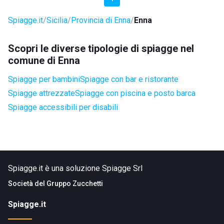
Spiagge.it
Sicilia
Provincia di Enna
Enna
Scopri le diverse tipologie di spiagge nel
comune di Enna
Spiagge per bambini
Spiagge con bar e ristorante
Spiagge attrezzate
Spiagge con piscina e posto barca
Spiagge accessibili per disabili
Spiagge.it è una soluzione Spiagge Srl
Società del
Gruppo Zucchetti
Spiagge.it