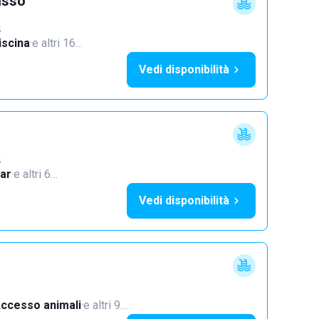
asso
o
iscina
·
e altri 16…
Vedi disponibilità
o
ar
·
e altri 6…
Vedi disponibilità
ccesso animali
·
e altri 9…