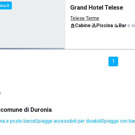
Grand Hotel Telese
Telese Terme
Cabine
·
Piscina
·
Bar
·
e al
1
a
l comune di Duronia
na e posto barca
Spiagge accessibili per disabili
Spiagge con bar