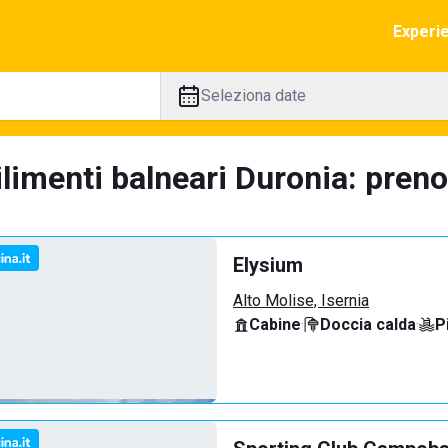
Experi
Seleziona date
limenti balneari Duronia: preno
Elysium
Alto Molise, Isernia
Cabine
·
Doccia calda
·
P