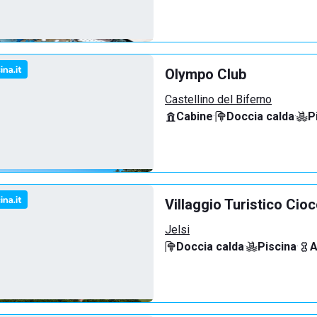
Olympo Club
Castellino del Biferno
Cabine
·
Doccia calda
·
P
Villaggio Turistico Cio
Jelsi
Doccia calda
·
Piscina
·
A