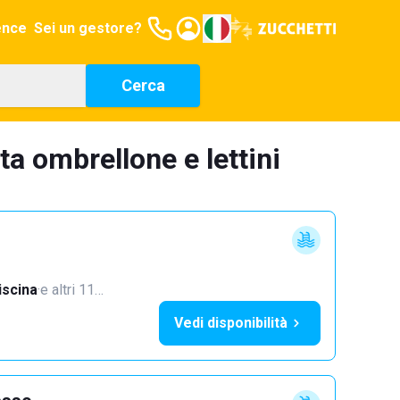
ence
Sei un gestore?
Cerca
ta ombrellone e lettini
iscina
·
e altri 11…
Vedi disponibilità