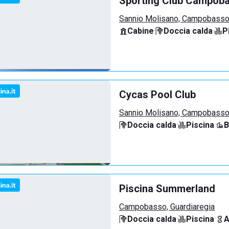
Sporting Club Campob
Sannio Molisano, Campobass
Cabine
·
Doccia calda
·
P
Cycas Pool Club
Sannio Molisano, Campobass
Doccia calda
·
Piscina
·
B
Piscina Summerland
Campobasso, Guardiaregia
Doccia calda
·
Piscina
·
A