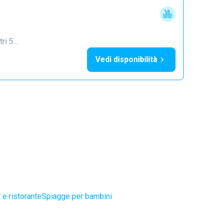
tri 5…
Vedi disponibilità
 e ristorante
Spiagge per bambini