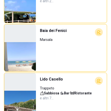
e altri 2…
Baia dei Fenici
Marsala
Lido Casello
Trappeto
Sabbiosa
·
Bar
·
Ristorante
·
e altri 7…