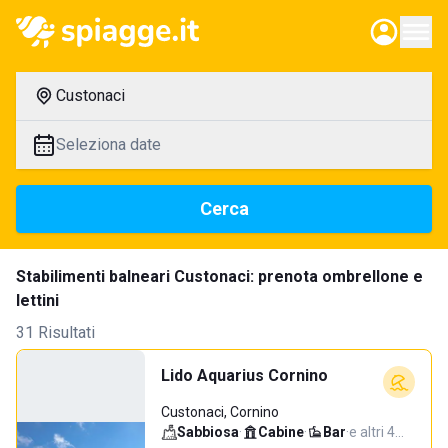
Custonaci
Seleziona date
Cerca
Stabilimenti balneari Custonaci: prenota ombrellone e
lettini
31 Risultati
Lido Aquarius Cornino
Custonaci, Cornino
Sabbiosa
·
Cabine
·
Bar
·
e altri 4…