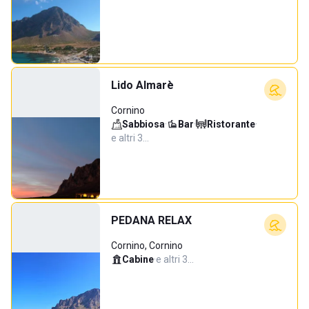
Lido Almarè
Cornino
Sabbiosa
·
Bar
·
Ristorante
·
e altri 3…
PEDANA RELAX
Cornino, Cornino
Cabine
·
e altri 3…