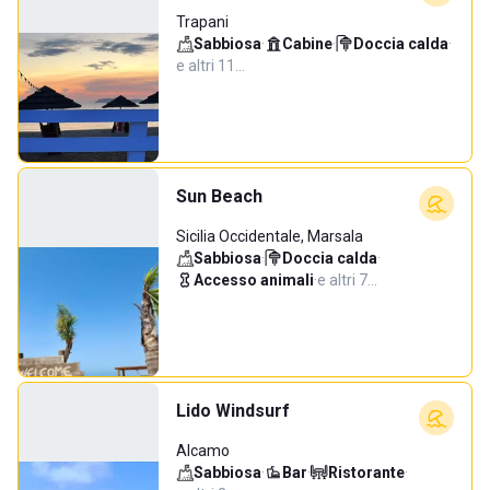
Trapani
Sabbiosa
·
Cabine
·
Doccia calda
·
e altri 11…
Sun Beach
Sicilia Occidentale, Marsala
Sabbiosa
·
Doccia calda
·
Accesso animali
·
e altri 7…
Lido Windsurf
Alcamo
Sabbiosa
·
Bar
·
Ristorante
·