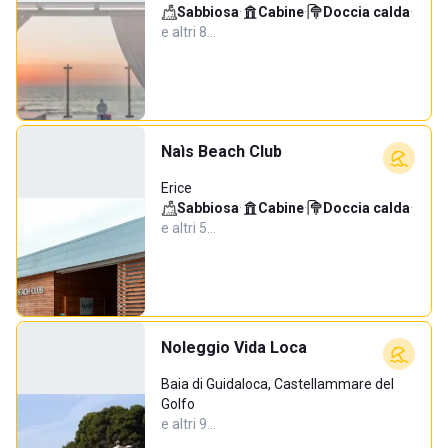
Sabbiosa
·
Cabine
·
Doccia calda
·
e altri 8…
Naìs Beach Club
Erice
Sabbiosa
·
Cabine
·
Doccia calda
·
e altri 5…
Noleggio Vida Loca
Baia di Guidaloca, Castellammare del
Golfo
e altri 9…