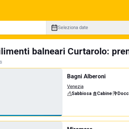
Seleziona date
limenti balneari Curtarolo: pren
ti
Bagni Alberoni
Venezia
Sabbiosa
·
Cabine
·
Docci