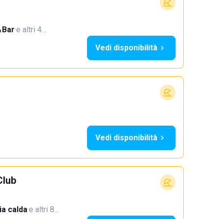
Bar
·
e altri 4…
Vedi disponibilità
Vedi disponibilità
Club
a calda
·
e altri 8…