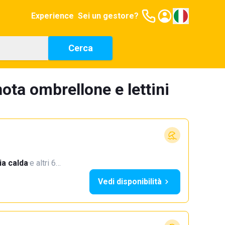
Experience
Sei un gestore?
Cerca
ota ombrellone e lettini
a calda
·
e altri 6…
Vedi disponibilità