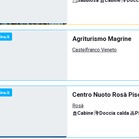
Sabbiosa
·
Cabine
·
Docci
Agriturismo Magrine
Castelfranco Veneto
Centro Nuoto Rosà Pis
Rosà
Cabine
·
Doccia calda
·
P