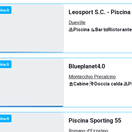
Leosport S.C. - Piscina
Dueville
Piscina
·
Bar
·
Ristorante
Blueplanet4.0
Montecchio Precalcino
Cabine
·
Doccia calda
·
P
Piscina Sporting 55
Romano d'Ezzelino