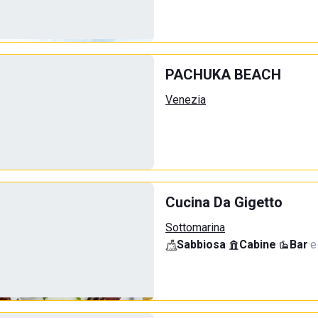
PACHUKA BEACH
Venezia
Cucina Da Gigetto
Sottomarina
Sabbiosa
·
Cabine
·
Bar
·
e