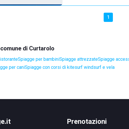
1
l comune di Curtarolo
istorante
Spiagge per bambini
Spiagge attrezzate
Spiagge accessi
gge per cani
Spiagge con corsi di kitesurf windsurf e vela
e.it
Prenotazioni