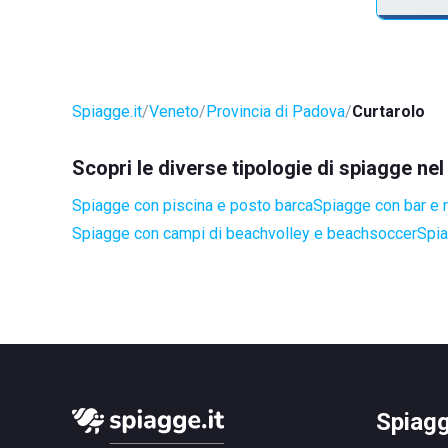
Spiagge.it
Veneto
Provincia di Padova
Curtarolo
Scopri le diverse tipologie di spiagge ne
Spiagge con piscina e posto barca
Spiagge con bar e r
Spiagge con campi di beachvolley e beachsoccer
Spia
Spiagg