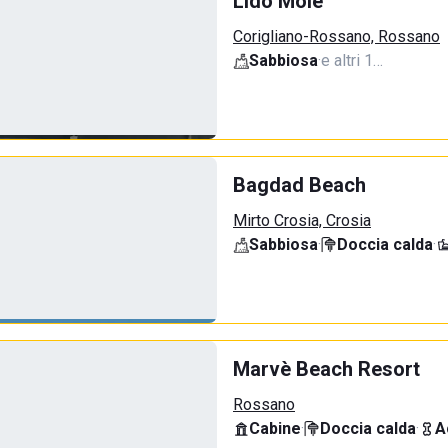
Lido Molé
Corigliano-Rossano, Rossano
Sabbiosa
·
e altri 1…
Bagdad Beach
Mirto Crosia, Crosia
Sabbiosa
·
Doccia calda
·
Marvè Beach Resort
Rossano
Cabine
·
Doccia calda
·
A