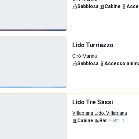
Sabbiosa
·
Cabine
·
Acce
Lido Turriazzo
Cirò Marina
Sabbiosa
·
Accesso anima
Lido Tre Sassi
Villapiana Lido, Villapiana
Cabine
·
Bar
·
e altri 1…