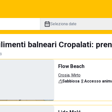
Seleziona date
limenti balneari Cropalati: pren
ti
Flow Beach
Crosia, Mirto
Sabbiosa
·
Accesso anima