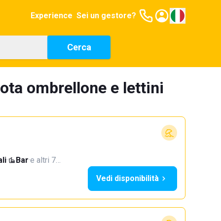
Experience
Sei un gestore?
Cerca
ota ombrellone e lettini
li
·
Bar
·
e altri 7…
Vedi disponibilità