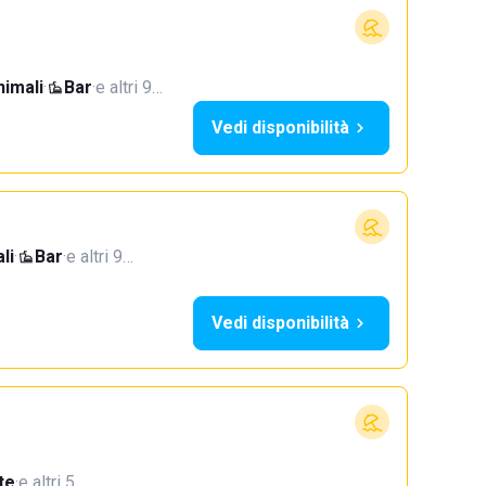
imali
·
Bar
·
e altri 9…
Vedi disponibilità
li
·
Bar
·
e altri 9…
Vedi disponibilità
te
·
e altri 5…