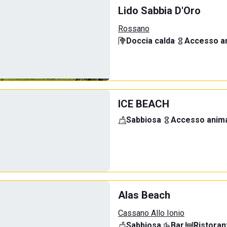
Lido Sabbia D'Oro
Rossano
Doccia calda
·
Accesso an
ICE BEACH
Sabbiosa
·
Accesso anima
Alas Beach
Cassano Allo Ionio
Sabbiosa
·
Bar
·
Ristoran