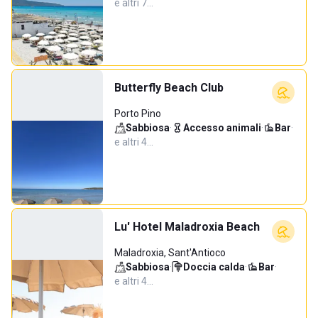
e altri 7…
Butterfly Beach Club
Porto Pino
Sabbiosa
·
Accesso animali
·
Bar
·
e altri 4…
Lu' Hotel Maladroxia Beach
Maladroxia, Sant'Antioco
Sabbiosa
·
Doccia calda
·
Bar
·
e altri 4…