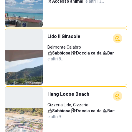
Accesso animali
·
e altri 13…
Lido Il Girasole
Belmonte Calabro
Sabbiosa
·
Doccia calda
·
Bar
·
e altri 8…
Hang Loose Beach
Gizzeria Lido, Gizzeria
Sabbiosa
·
Doccia calda
·
Bar
·
e altri 9…