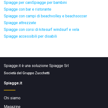
Spiagge per cani
Spiagge per bambini
Spiagge con bar e ristorante
Spiagge con campi di beachvolley e beachsoccer
Spiagge attrezzate
Spiagge con corsi di kitesurf windsurf e vela
Spiagge accessibili per disabili
Spiagge.it è una soluzione Spiagge Srl
Società del
Gruppo Zucchetti
Spiagge.it
Chi siamo
Magazine