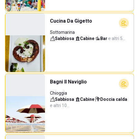
Cucina Da Gigetto
Sottomarina
Sabbiosa
·
Cabine
·
Bar
·
e altri 5…
Bagni Il Naviglio
Chioggia
Sabbiosa
·
Cabine
·
Doccia calda
·
e altri 10…