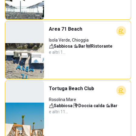
Area 71 Beach
Isola Verde, Chioggia
Sabbiosa
·
Bar
·
Ristorante
·
e altri 1…
Tortuga Beach Club
Rosolina Mare
Sabbiosa
·
Doccia calda
·
Bar
·
e altri 11…