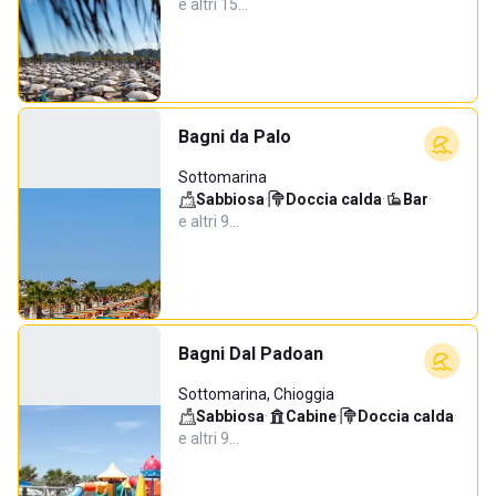
e altri 15…
Bagni da Palo
Sottomarina
Sabbiosa
·
Doccia calda
·
Bar
·
e altri 9…
Bagni Dal Padoan
Sottomarina, Chioggia
Sabbiosa
·
Cabine
·
Doccia calda
·
e altri 9…