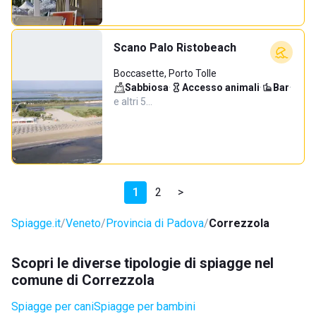
Scano Palo Ristobeach
Boccasette, Porto Tolle
Sabbiosa
·
Accesso animali
·
Bar
·
e altri 5…
1
2
>
Spiagge.it
Veneto
Provincia di Padova
Correzzola
Scopri le diverse tipologie di spiagge nel
comune di Correzzola
Spiagge per cani
Spiagge per bambini