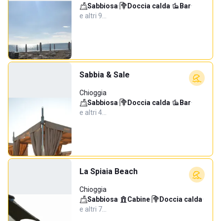
Sabbiosa
·
Doccia calda
·
Bar
·
e altri 9…
Sabbia & Sale
Chioggia
Sabbiosa
·
Doccia calda
·
Bar
·
e altri 4…
La Spiaia Beach
Chioggia
Sabbiosa
·
Cabine
·
Doccia calda
·
e altri 7…