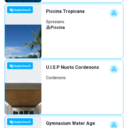
Piscina Tropicana
Spresiano
Piscina
U.I.S.P Nuoto Cordenons
Cordenons
Gymnasium Water Age