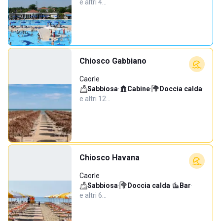
e altri 4…
Chiosco Gabbiano
Caorle
Sabbiosa
·
Cabine
·
Doccia calda
·
e altri 12…
Chiosco Havana
Caorle
Sabbiosa
·
Doccia calda
·
Bar
·
e altri 6…