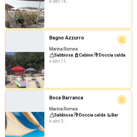
e altri 14…
Bagno Azzurro
Marina Romea
Sabbiosa
·
Cabine
·
Doccia calda
·
e altri 11…
Boca Barranca
Marina Romea
Sabbiosa
·
Doccia calda
·
Bar
·
e altri 3…