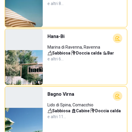
e altri 8…
Hana-Bi
Marina di Ravenna, Ravenna
Sabbiosa
·
Doccia calda
·
Bar
·
e altri 6…
Bagno Virna
Lido di Spina, Comacchio
Sabbiosa
·
Cabine
·
Doccia calda
·
e altri 11…