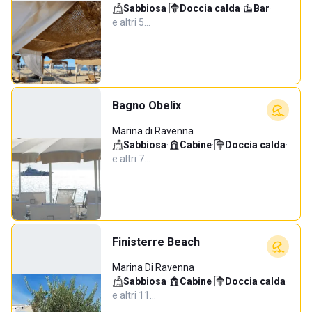
Sabbiosa
·
Doccia calda
·
Bar
·
e altri 5…
Bagno Obelix
Marina di Ravenna
Sabbiosa
·
Cabine
·
Doccia calda
·
e altri 7…
Finisterre Beach
Marina Di Ravenna
Sabbiosa
·
Cabine
·
Doccia calda
·
e altri 11…