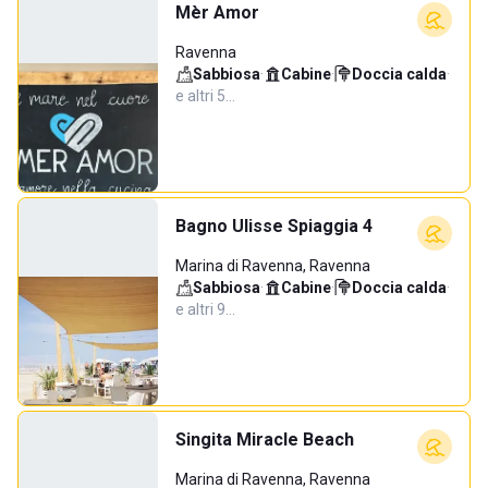
Mèr Amor
Ravenna
Sabbiosa
·
Cabine
·
Doccia calda
·
e altri 5…
Bagno Ulisse Spiaggia 4
Marina di Ravenna, Ravenna
Sabbiosa
·
Cabine
·
Doccia calda
·
e altri 9…
Singita Miracle Beach
Marina di Ravenna, Ravenna