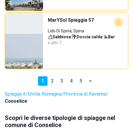
MarYSol Spiaggia 57
Lido Di Spina, Spina
Sabbiosa
·
Doccia calda
·
Bar
·
e altri 7…
1
2
3
4
5
>
Spiagge.it
Emilia-Romagna
Provincia di Ravenna
Conselice
Scopri le diverse tipologie di spiagge nel
comune di Conselice