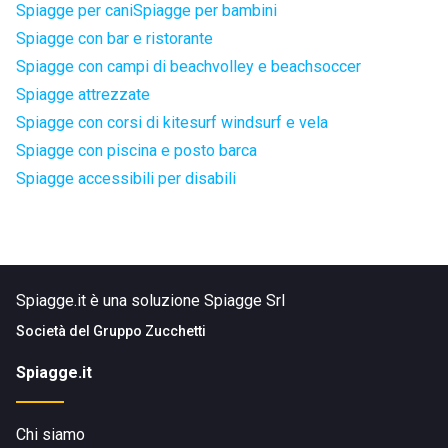
Spiagge per cani
Spiagge per bambini
Spiagge con bar e ristorante
Spiagge con campi di beachvolley e beachsoccer
Spiagge attrezzate
Spiagge con corsi di kitesurf windsurf e vela
Spiagge con piscina e posto barca
Spiagge accessibili per disabili
Spiagge.it è una soluzione Spiagge Srl
Società del
Gruppo Zucchetti
Spiagge.it
Chi siamo