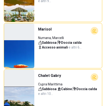
e altri 9…
Marisol
Numana, Marcelli
Sabbiosa
·
Doccia calda
·
Accesso animali
·
e altri 6…
Chalet Gabry
Cupra Marittima
Sabbiosa
·
Cabine
·
Doccia calda
·
e altri 10…