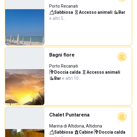
Porto Recanati
Sabbiosa
·
Accesso animali
·
Bar
·
e altri 5…
Bagni fiore
Porto Recanati
Doccia calda
·
Accesso animali
·
Bar
·
e altri 10…
Chalet Puntarena
Marina di Altidona, Altidona
Sabbiosa
·
Cabine
·
Doccia calda
·