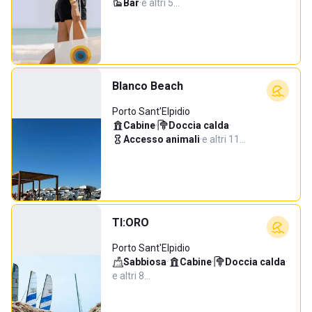
Bar
·
e altri 5…
Blanco Beach
Porto Sant'Elpidio
Cabine
·
Doccia calda
·
Accesso animali
·
e altri 11…
TI:ORO
Porto Sant'Elpidio
Sabbiosa
·
Cabine
·
Doccia calda
·
e altri 8…