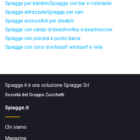
Spiagge per bambini
Spiagge con bar e ristorante
Spiagge attrezzate
Spiagge per cani
Spiagge accessibili per disabili
Spiagge con campi di beachvolley e beachsoccer
Spiagge con piscina e posto barca
Spiagge con corsi di kitesurf windsurf e vela
Spiagge.it è una soluzione Spiagge Srl
Società del
Gruppo Zucchetti
Spiagge.it
Chi siamo
Magazine