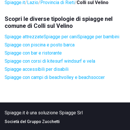
Spiagge.it
Lazio
Provincia di Rieti
Colli sul Velino
Scopri le diverse tipologie di spiagge nel
comune di Colli sul Velino
Spiagge attrezzate
Spiagge per cani
Spiagge per bambini
Spiagge con piscina e posto barca
Spiagge con bar e ristorante
Spiagge con corsi di kitesurf windsurf e vela
Spiagge accessibili per disabili
Spiagge con campi di beachvolley e beachsoccer
Spiagge.it è una soluzione Spiagge Srl
Società del
Gruppo Zucchetti