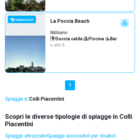
La Poccia Beach
Nibbiano
Doccia calda
·
Piscina
·
Bar
·
e altri 6…
1
Spiagge.it
Colli Piacentini
Scopri le diverse tipologie di spiagge in Colli
Piacentini
Spiagge attrezzate
Spiagge accessibili per disabili