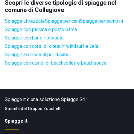
Scopri le diverse tipologie di spiagge nel
comune di Collegiove
Spiagge attrezzate
Spiagge per cani
Spiagge per bambini
Spiagge con piscina e posto barca
Spiagge con bar e ristorante
Spiagge con corsi di kitesurf windsurf e vela
Spiagge accessibili per disabili
Spiagge con campi di beachvolley e beachsoccer
Spiagge.it è una soluzione Spiagge Srl
Società del
Gruppo Zucchetti
Spiagge.it