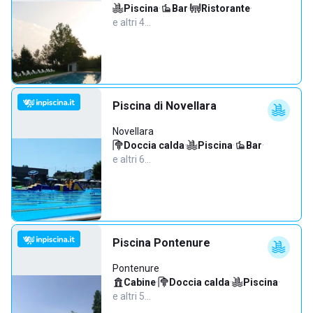
Piscina
·
Bar
·
Ristorante
·
e altri 4…
Piscina di Novellara
Novellara
Doccia calda
·
Piscina
·
Bar
·
e altri 6…
Piscina Pontenure
Pontenure
Cabine
·
Doccia calda
·
Piscina
·
e altri 5…