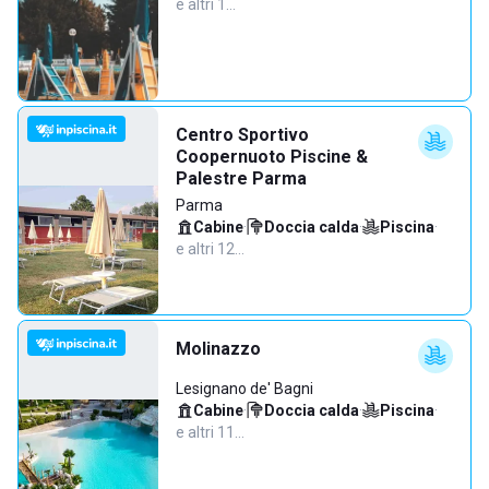
e altri 1…
Centro Sportivo
Coopernuoto Piscine &
Palestre Parma
Parma
Cabine
·
Doccia calda
·
Piscina
·
e altri 12…
Molinazzo
Lesignano de' Bagni
Cabine
·
Doccia calda
·
Piscina
·
e altri 11…