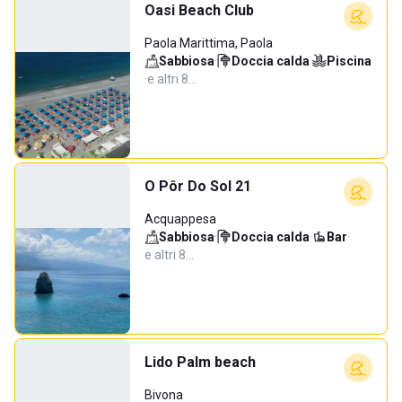
Oasi Beach Club
Paola Marittima, Paola
Sabbiosa
·
Doccia calda
·
Piscina
·
e altri 8…
O Pôr Do Sol 21
Acquappesa
Sabbiosa
·
Doccia calda
·
Bar
·
e altri 8…
Lido Palm beach
Bivona