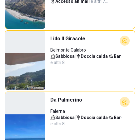
Accesso animali
·
e altri 7…
Lido Il Girasole
Belmonte Calabro
Sabbiosa
·
Doccia calda
·
Bar
·
e altri 8…
Da Palmerino
Falerna
Sabbiosa
·
Doccia calda
·
Bar
·
e altri 8…