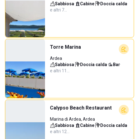
Sabbiosa
·
Cabine
·
Doccia calda
·
e altri 7…
Torre Marina
Ardea
Sabbiosa
·
Doccia calda
·
Bar
·
e altri 11…
Calypso Beach Restaurant
Marina di Ardea, Ardea
Sabbiosa
·
Cabine
·
Doccia calda
·
e altri 12…