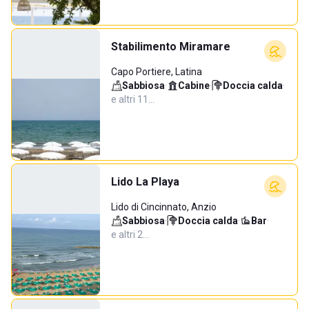
Stabilimento Miramare
Capo Portiere, Latina
Sabbiosa
·
Cabine
·
Doccia calda
·
e altri 11…
Lido La Playa
Lido di Cincinnato, Anzio
Sabbiosa
·
Doccia calda
·
Bar
·
e altri 2…