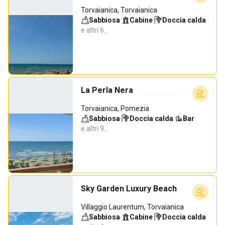
Torvaianica, Torvaianica
Sabbiosa
·
Cabine
·
Doccia calda
·
e altri 6…
La Perla Nera
Torvaianica, Pomezia
Sabbiosa
·
Doccia calda
·
Bar
·
e altri 9…
Sky Garden Luxury Beach
Villaggio Laurentum, Torvaianica
Sabbiosa
·
Cabine
·
Doccia calda
·