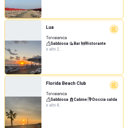
Lua
Torvaianica
Sabbiosa
·
Bar
·
Ristorante
·
e altri 2…
Florida Beach Club
Torvaianica
Sabbiosa
·
Cabine
·
Doccia calda
·
e altri 8…