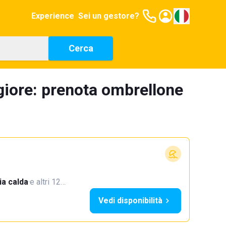
Experience
Sei un gestore?
Cerca
giore: prenota ombrellone
a calda
·
e altri 12…
Vedi disponibilità