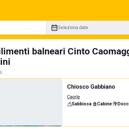
Seleziona date
ilimenti balneari Cinto Caomag
ini
ti
Chiosco Gabbiano
Caorle
Sabbiosa
·
Cabine
·
Docci