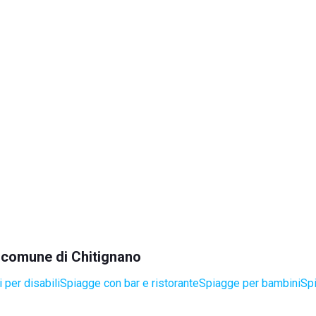
l comune di Chitignano
 per disabili
Spiagge con bar e ristorante
Spiagge per bambini
Sp