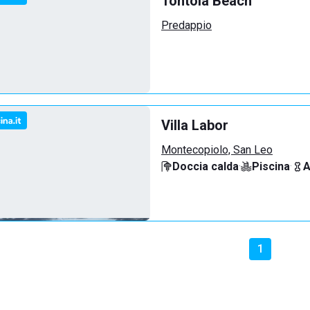
Tontola Beach
Predappio
Villa Labor
Montecopiolo, San Leo
Doccia calda
·
Piscina
·
A
1