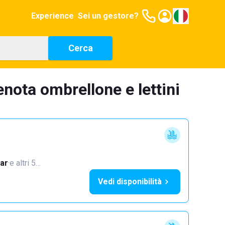
Experience
Sei un gestore?
Cerca
enota ombrellone e lettini
ar
·
e altri 5…
Vedi disponibilità