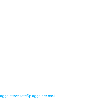
iagge attrezzate
Spiagge per cani