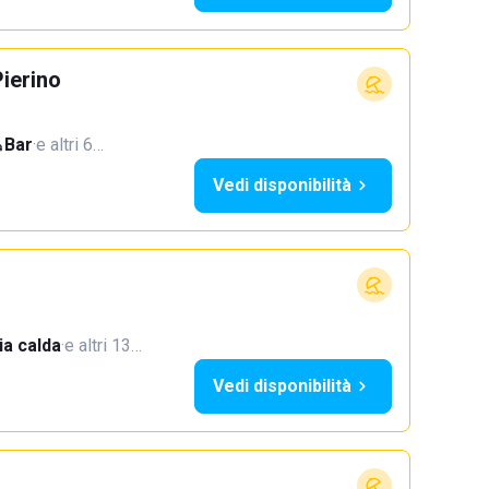
ierino
Bar
·
e altri 6…
Vedi disponibilità
a calda
·
e altri 13…
Vedi disponibilità