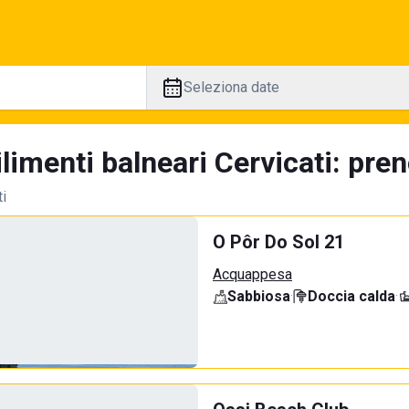
Seleziona date
limenti balneari Cervicati: pren
ti
O Pôr Do Sol 21
Acquappesa
Sabbiosa
·
Doccia calda
·