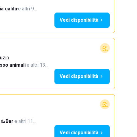
a calda
·
e altri 9…
Vedi disponibilità
ruzio
sso animali
·
e altri 13…
Vedi disponibilità
·
Bar
·
e altri 11…
Vedi disponibilità