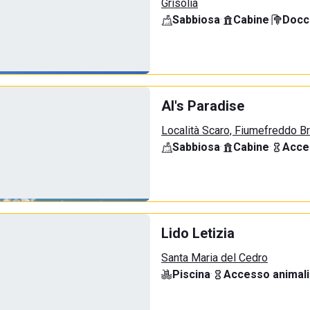
Grisolia
Sabbiosa
·
Cabine
·
Docci
Al's Paradise
Località Scaro, Fiumefreddo B
Sabbiosa
·
Cabine
·
Acce
Lido Letizia
Santa Maria del Cedro
Piscina
·
Accesso animali