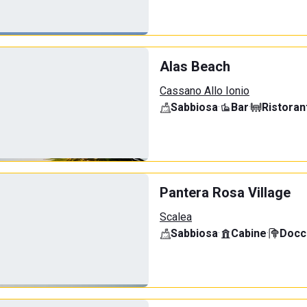
Alas Beach
Cassano Allo Ionio
Sabbiosa
·
Bar
·
Ristoran
Pantera Rosa Village
Scalea
Sabbiosa
·
Cabine
·
Docci