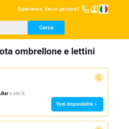
Experience
Sei un gestore?
Cerca
ota ombrellone e lettini
Bar
·
e altri 8…
Vedi disponibilità