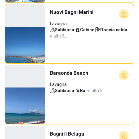
Nuovi Bagni Marini
Lavagna
Sabbiosa
·
Cabine
·
Doccia calda
·
e altri 9…
Baraonda Beach
Lavagna
Sabbiosa
·
Bar
·
e altri 2…
Bagni Il Beluga