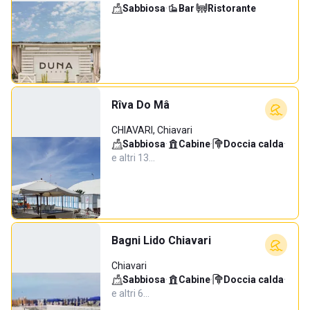
Sabbiosa
·
Bar
·
Ristorante
Rîva Do Mâ
CHIAVARI, Chiavari
Sabbiosa
·
Cabine
·
Doccia calda
·
e altri 13…
Bagni Lido Chiavari
Chiavari
Sabbiosa
·
Cabine
·
Doccia calda
·
e altri 6…