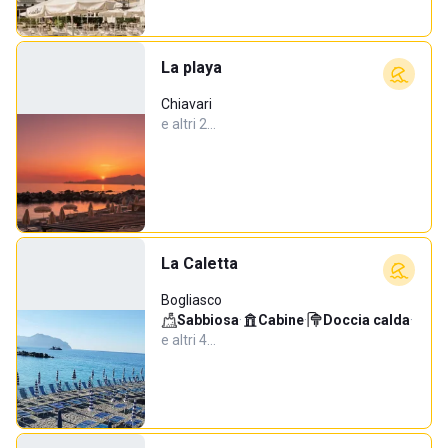
La playa
Chiavari
e altri 2…
La Caletta
Bogliasco
Sabbiosa
·
Cabine
·
Doccia calda
·
e altri 4…