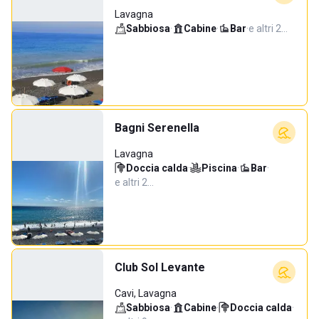
Lavagna
Sabbiosa
·
Cabine
·
Bar
·
e altri 2…
Bagni Serenella
Lavagna
Doccia calda
·
Piscina
·
Bar
·
e altri 2…
Club Sol Levante
Cavi, Lavagna
Sabbiosa
·
Cabine
·
Doccia calda
·