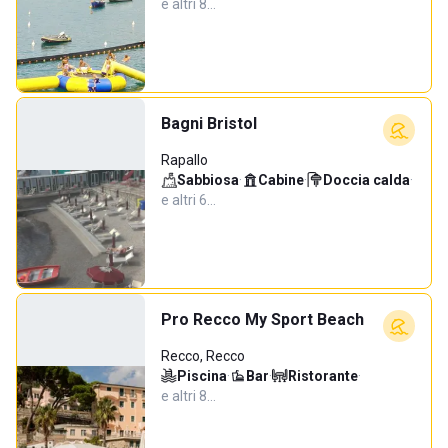
e altri 8…
Bagni Bristol
Rapallo
Sabbiosa
·
Cabine
·
Doccia calda
·
e altri 6…
Pro Recco My Sport Beach
Recco, Recco
Piscina
·
Bar
·
Ristorante
·
e altri 8…