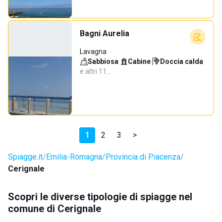
Bagni Aurelia
Lavagna
Sabbiosa
·
Cabine
·
Doccia calda
·
e altri 11…
1
2
3
>
Spiagge.it
Emilia-Romagna
Provincia di Piacenza
Cerignale
Scopri le diverse tipologie di spiagge nel
comune di Cerignale