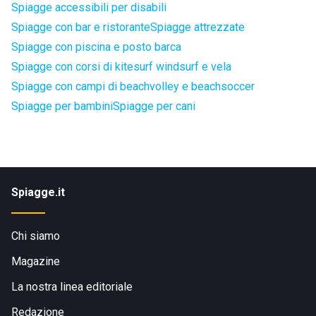
Spiagge accessibili per disabili
Spiagge con bar e ristorante
Spiagge attrezzate
Spiagge con piscina e posto barca
Spiagge con corsi di kitesurf windsurf e vela
Spiagge con campi di beachvolley e beachsoccer
Spiagge per bambini
Spiagge per cani
Spiagge.it
Chi siamo
Magazine
La nostra linea editoriale
Redazione