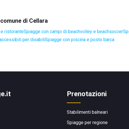
l comune di Cellara
e ristorante
Spiagge con campi di beachvolley e beachsoccer
Sp
ccessibili per disabili
Spiagge con piscina e posto barca
e.it
Prenotazioni
Stabilimenti balneari
Spiagge per regione