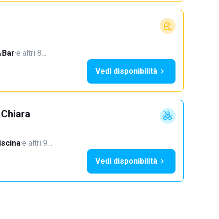
Bar
·
e altri 8…
Vedi disponibilità
 Chiara
iscina
·
e altri 9…
Vedi disponibilità