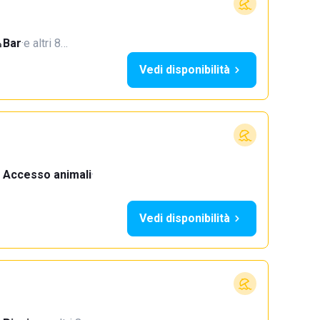
Bar
·
e altri 8…
Vedi disponibilità
Accesso animali
·
Vedi disponibilità