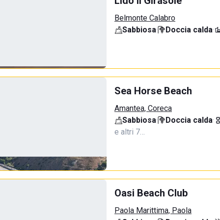
Lido Il Girasole
Belmonte Calabro
Sabbiosa
·
Doccia calda
·
Sea Horse Beach
Amantea, Coreca
Sabbiosa
·
Doccia calda
·
e altri 7…
Oasi Beach Club
Paola Marittima, Paola