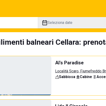
Seleziona date
limenti balneari Cellara: prenot
Al's Paradise
Località Scaro, Fiumefreddo B
Sabbiosa
·
Cabine
·
Acce