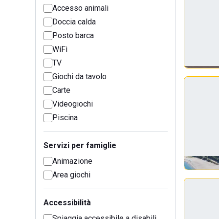
Accesso animali
Doccia calda
Posto barca
WiFi
TV
Giochi da tavolo
Carte
Videogiochi
Piscina
Servizi per famiglie
Animazione
Area giochi
Accessibilità
Spiaggia accessibile a disabili