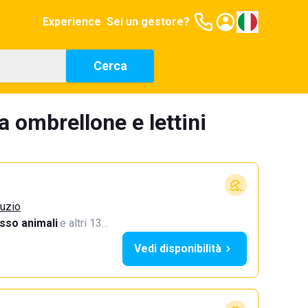
Experience
Sei un gestore?
Cerca
a ombrellone e lettini
ruzio
sso animali
·
e altri 13…
Vedi disponibilità