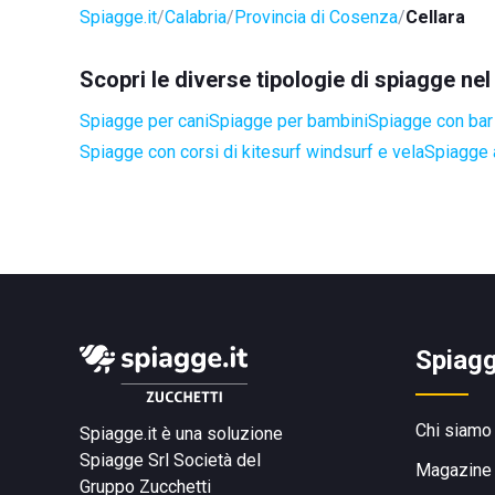
Spiagge.it
Calabria
Provincia di Cosenza
Cellara
Scopri le diverse tipologie di spiagge ne
Spiagge per cani
Spiagge per bambini
Spiagge con bar 
Spiagge con corsi di kitesurf windsurf e vela
Spiagge a
Spiagg
Chi siamo
Spiagge.it è una soluzione
Spiagge Srl
Società del
Magazine
Gruppo Zucchetti