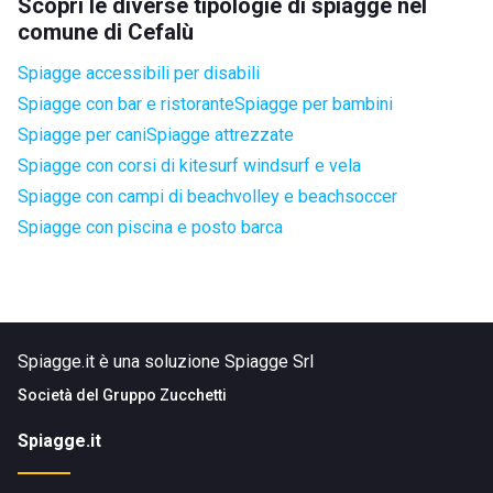
Scopri le diverse tipologie di spiagge nel
comune di Cefalù
Spiagge accessibili per disabili
Spiagge con bar e ristorante
Spiagge per bambini
Spiagge per cani
Spiagge attrezzate
Spiagge con corsi di kitesurf windsurf e vela
Spiagge con campi di beachvolley e beachsoccer
Spiagge con piscina e posto barca
Spiagge.it è una soluzione Spiagge Srl
Società del
Gruppo Zucchetti
Spiagge.it