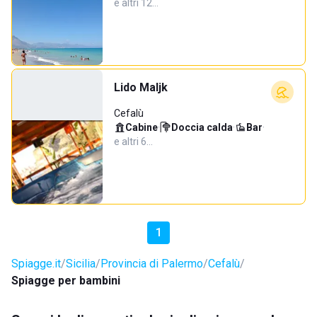
e altri 12…
Lido Maljk
Cefalù
Cabine
·
Doccia calda
·
Bar
·
e altri 6…
1
Spiagge.it
Sicilia
Provincia di Palermo
Cefalù
Spiagge per bambini